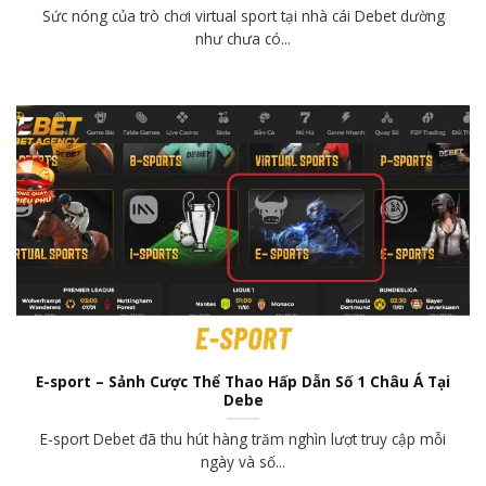
Sức nóng của trò chơi virtual sport tại nhà cái Debet dường
như chưa có...
E-sport – Sảnh Cược Thể Thao Hấp Dẫn Số 1 Châu Á Tại
Debe
E-sport Debet đã thu hút hàng trăm nghìn lượt truy cập mỗi
ngày và số...