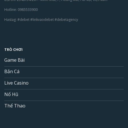
Hotline: 0985533900
Hastag: #debet #linkvaodebet #debetagency
TRÒ CHƠI
Game Bài
Bắn Cá
Live Casino
Nổ Hũ
Thể Thao