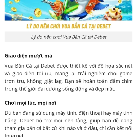
Lý do nên chơi Vua Bắn Cá tại Debet
Giao diện mượt mà
Vua Bắn Cá tại Debet được thiết kế với đồ họa sắc nét
và giao diện tối ưu, mang lại trải nghiệm chơi game
trơn tru, không giật lag. Bạn sẽ hoàn toàn đắm chìm
trong thế giới đại dương sống động và đẹp mắt.
Chơi mọi lúc, mọi nơi
Dù bạn đang sử dụng máy tính, điện thoại hay máy tính
bảng, Debet hỗ trợ mọi nền tảng, giúp bạn dễ dàng
tham gia bắn cá bất cứ khi nào và ở đâu, chỉ cần kết nối
Internet.